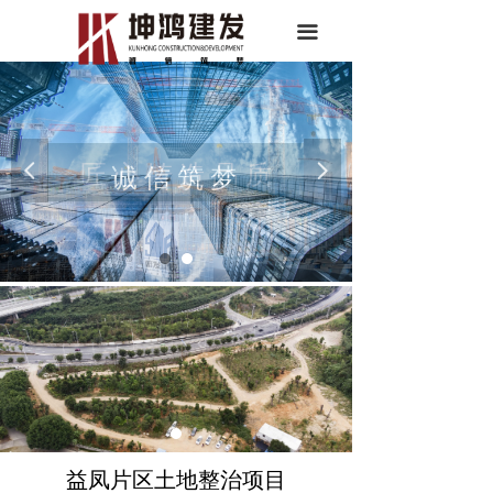
끀
넳
匠 心 铸 造 品 质
넲
诚 信 筑 梦
益凤片区土地整治项目