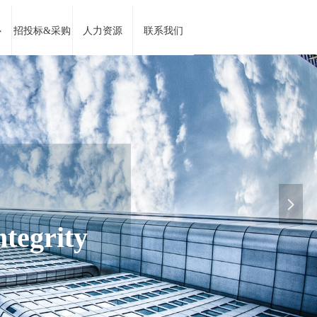
心
招投标&采购
人力资源
联系我们
心 铸 造 品 
넲
 Quality With Origina