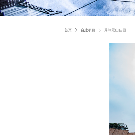
首页
ꄲ
自建项目
ꄲ
秀峰景山佳园