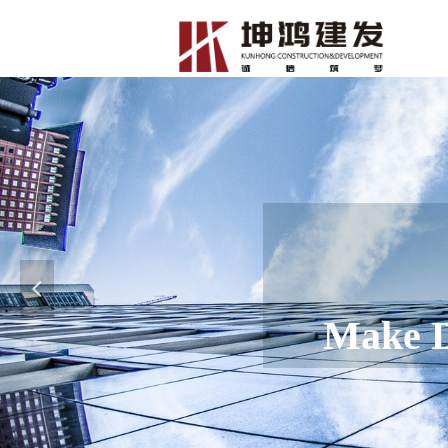
넳
rity