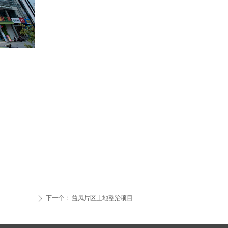
下一个：
益凤片区土地整治项目
ꄲ